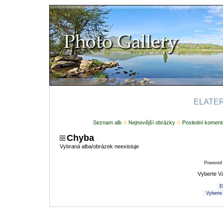
ELATERI
Seznam alb
Nejnovější obrázky
Poslední koment
Chyba
Vybraná alba/obrázek neexistuje
Powered
Vyberte V