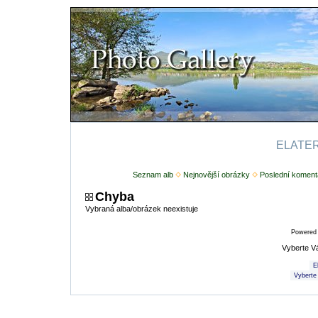
ELATERI
Seznam alb
Nejnovější obrázky
Poslední koment
Chyba
Vybraná alba/obrázek neexistuje
Powered
Vyberte V