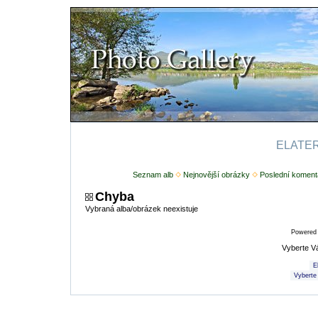
ELATERI
Seznam alb
Nejnovější obrázky
Poslední koment
Chyba
Vybraná alba/obrázek neexistuje
Powered
Vyberte V