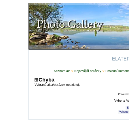
ELATERI
Seznam alb
Nejnovější obrázky
Poslední koment
Chyba
Vybraná alba/obrázek neexistuje
Powered
Vyberte V