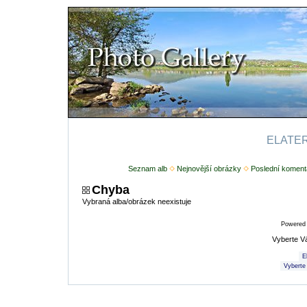
ELATERI
Seznam alb
Nejnovější obrázky
Poslední koment
Chyba
Vybraná alba/obrázek neexistuje
Powered
Vyberte V