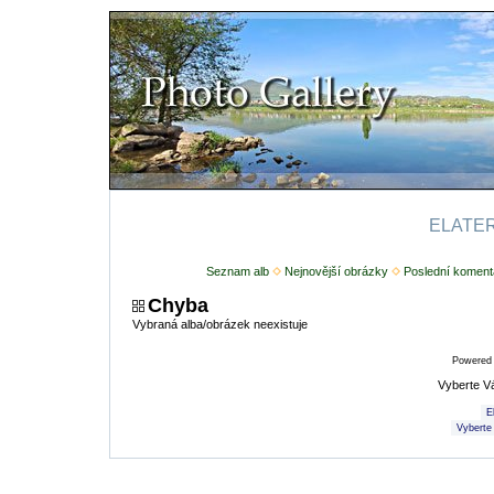
ELATERI
Seznam alb
Nejnovější obrázky
Poslední koment
Chyba
Vybraná alba/obrázek neexistuje
Powered
Vyberte V