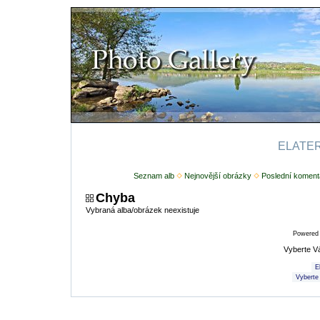
ELATERI
Seznam alb
Nejnovější obrázky
Poslední koment
Chyba
Vybraná alba/obrázek neexistuje
Powered
Vyberte V