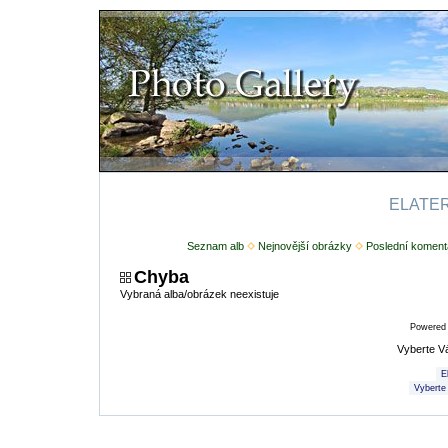
ELATERI
Seznam alb
Nejnovější obrázky
Poslední koment
Chyba
Vybraná alba/obrázek neexistuje
Powered
Vyberte V