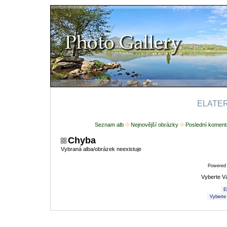
ELATERI
Seznam alb
Nejnovější obrázky
Poslední koment
Chyba
Vybraná alba/obrázek neexistuje
Powered
Vyberte V