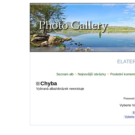
ELATERI
Seznam alb
Nejnovější obrázky
Poslední koment
Chyba
Vybraná alba/obrázek neexistuje
Powered
Vyberte V