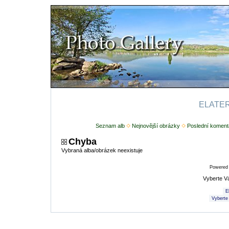
ELATERI
Seznam alb
Nejnovější obrázky
Poslední koment
Chyba
Vybraná alba/obrázek neexistuje
Powered
Vyberte V