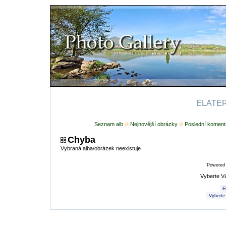
ELATERI
Seznam alb
Nejnovější obrázky
Poslední koment
Chyba
Vybraná alba/obrázek neexistuje
Powered
Vyberte V