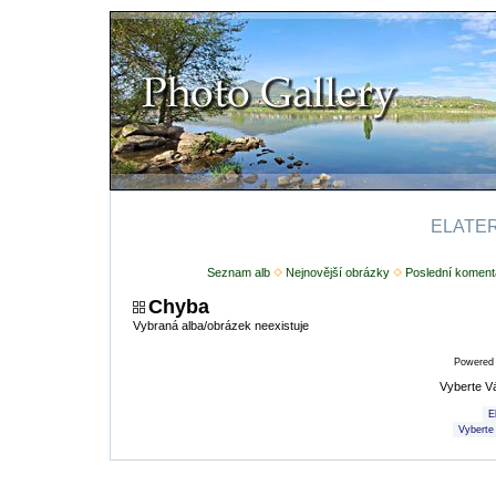
ELATERI
Seznam alb
Nejnovější obrázky
Poslední koment
Chyba
Vybraná alba/obrázek neexistuje
Powered
Vyberte V