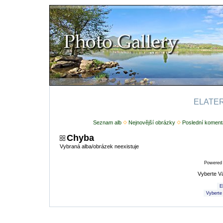
ELATERI
Seznam alb
Nejnovější obrázky
Poslední koment
Chyba
Vybraná alba/obrázek neexistuje
Powered
Vyberte V