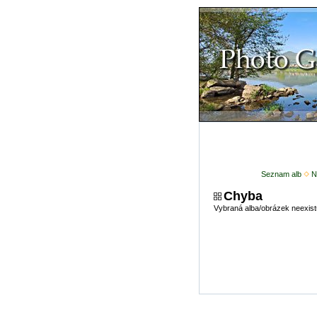
Seznam alb
N
Chyba
Vybraná alba/obrázek neexist