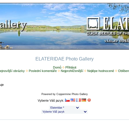
ELATERIDAE Photo Gallery
Domů
Přihlásit
ejnovější obrázky
Poslední komentáře
Nejprohlíženější
Nejlépe hodnocené
Oblíben
uje
Powered by
Coppermine Photo Gallery
Vyberte Váš jazyk: