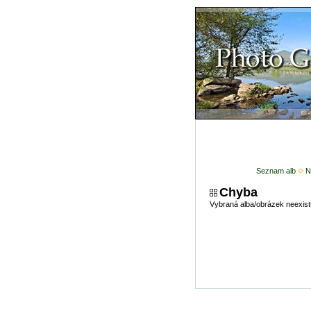
Seznam alb
N
Chyba
Vybraná alba/obrázek neexist