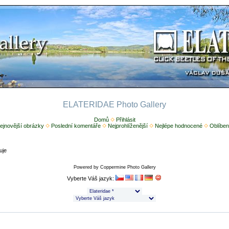
ELATERIDAE Photo Gallery
Domů
Přihlásit
ejnovější obrázky
Poslední komentáře
Nejprohlíženější
Nejlépe hodnocené
Oblíben
uje
Powered by
Coppermine Photo Gallery
Vyberte Váš jazyk: