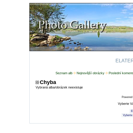
ELATERI
Seznam alb
Nejnovější obrázky
Poslední koment
Chyba
Vybraná alba/obrázek neexistuje
Powered
Vyberte V