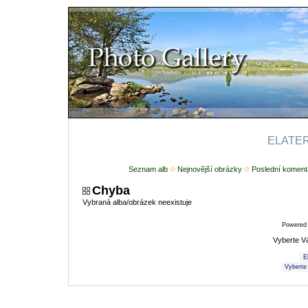
ELATERI
Seznam alb
Nejnovější obrázky
Poslední koment
Chyba
Vybraná alba/obrázek neexistuje
Powered
Vyberte V