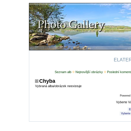
ELATERI
Seznam alb
Nejnovější obrázky
Poslední koment
Chyba
Vybraná alba/obrázek neexistuje
Powered
Vyberte V