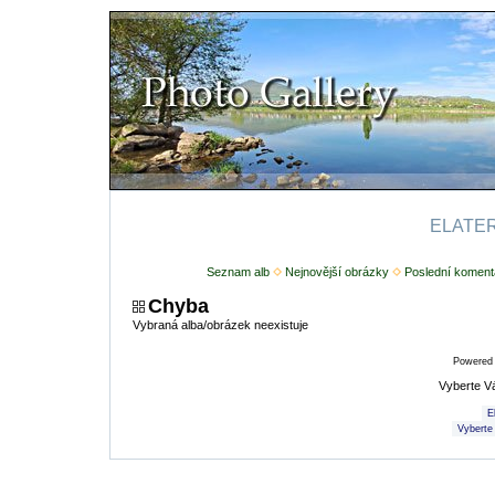
ELATERI
Seznam alb
Nejnovější obrázky
Poslední koment
Chyba
Vybraná alba/obrázek neexistuje
Powered
Vyberte V