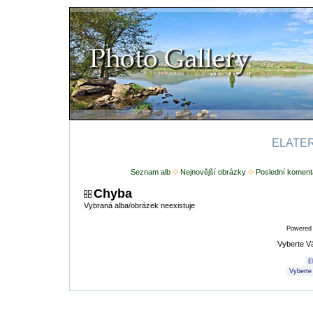
ELATERI
Seznam alb
Nejnovější obrázky
Poslední koment
Chyba
Vybraná alba/obrázek neexistuje
Powered
Vyberte V