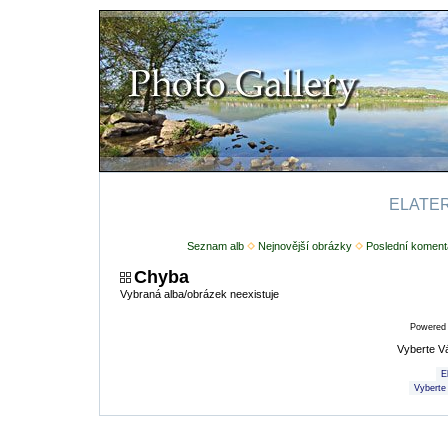
ELATERI
Seznam alb
Nejnovější obrázky
Poslední koment
Chyba
Vybraná alba/obrázek neexistuje
Powered
Vyberte V