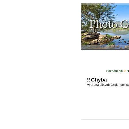
Seznam alb
N
Chyba
Vybraná alba/obrázek neexist