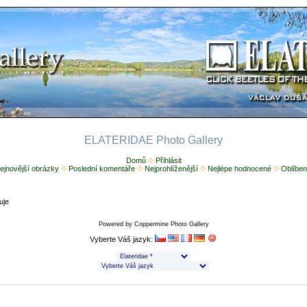
ELATERIDAE Photo Gallery
Domů
Přihlásit
ejnovější obrázky
Poslední komentáře
Nejprohlíženější
Nejlépe hodnocené
Oblíben
uje
Powered by
Coppermine Photo Gallery
Vyberte Váš jazyk: