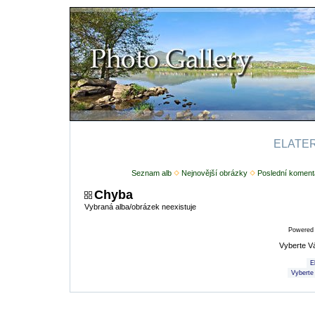
ELATERI
Seznam alb
Nejnovější obrázky
Poslední koment
Chyba
Vybraná alba/obrázek neexistuje
Powered
Vyberte V