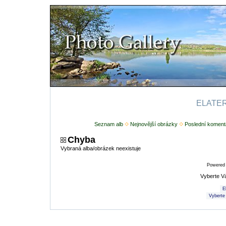
ELATERI
Seznam alb
Nejnovější obrázky
Poslední koment
Chyba
Vybraná alba/obrázek neexistuje
Powered
Vyberte V