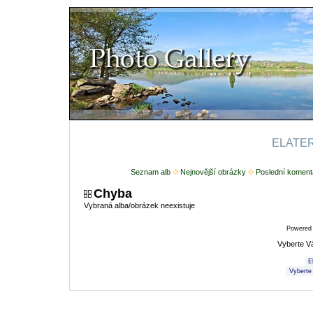
ELATERI
Seznam alb
Nejnovější obrázky
Poslední koment
Chyba
Vybraná alba/obrázek neexistuje
Powered
Vyberte V