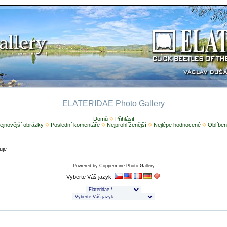
ELATERIDAE Photo Gallery
Domů
Přihlásit
ejnovější obrázky
Poslední komentáře
Nejprohlíženější
Nejlépe hodnocené
Oblíben
uje
Powered by
Coppermine Photo Gallery
Vyberte Váš jazyk: