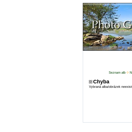
Seznam alb
N
Chyba
Vybraná alba/obrázek neexist