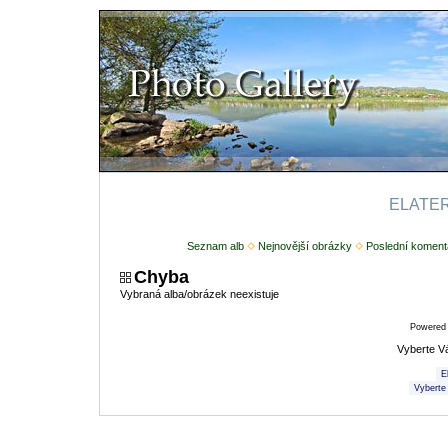
ELATERI
Seznam alb
Nejnovější obrázky
Poslední koment
Chyba
Vybraná alba/obrázek neexistuje
Powered
Vyberte V