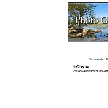
Seznam alb
N
Chyba
Vybraná alba/obrázek neexist