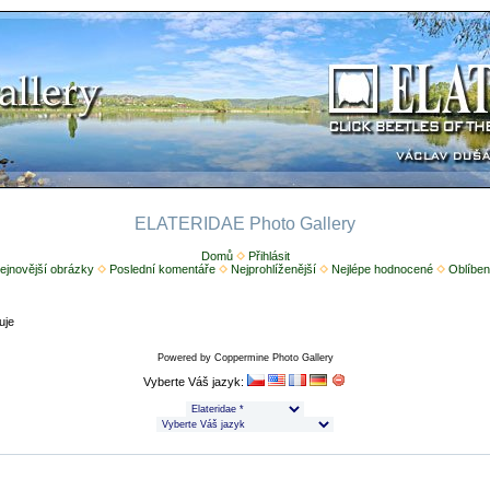
ELATERIDAE Photo Gallery
Domů
Přihlásit
ejnovější obrázky
Poslední komentáře
Nejprohlíženější
Nejlépe hodnocené
Oblíben
uje
Powered by
Coppermine Photo Gallery
Vyberte Váš jazyk: