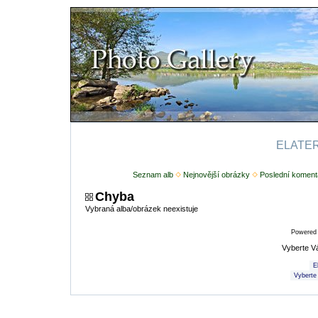
ELATERI
Seznam alb
Nejnovější obrázky
Poslední koment
Chyba
Vybraná alba/obrázek neexistuje
Powered
Vyberte V