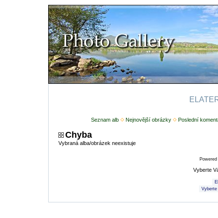
ELATERI
Seznam alb
Nejnovější obrázky
Poslední koment
Chyba
Vybraná alba/obrázek neexistuje
Powered
Vyberte V