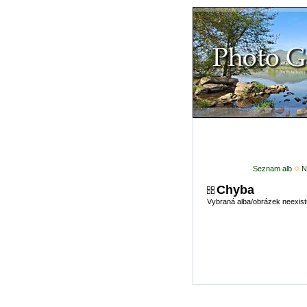
Seznam alb
N
Chyba
Vybraná alba/obrázek neexist