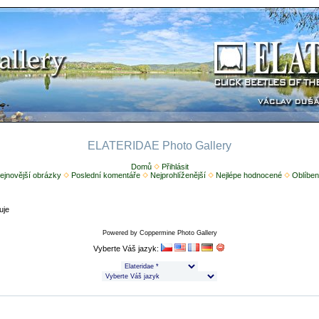
ELATERIDAE Photo Gallery
Domů
Přihlásit
ejnovější obrázky
Poslední komentáře
Nejprohlíženější
Nejlépe hodnocené
Oblíben
uje
Powered by
Coppermine Photo Gallery
Vyberte Váš jazyk: