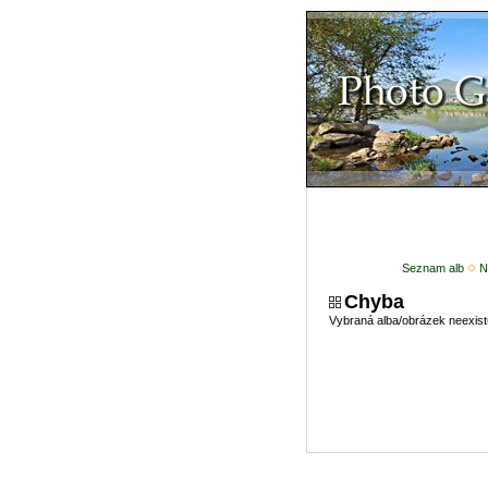
Seznam alb
N
Chyba
Vybraná alba/obrázek neexist