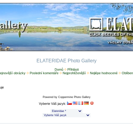
ELATERIDAE Photo Gallery
Domů
Přihlásit
ejnovější obrázky
Poslední komentáře
Nejprohlíženější
Nejlépe hodnocené
Oblíben
uje
Powered by
Coppermine Photo Gallery
Vyberte Váš jazyk: