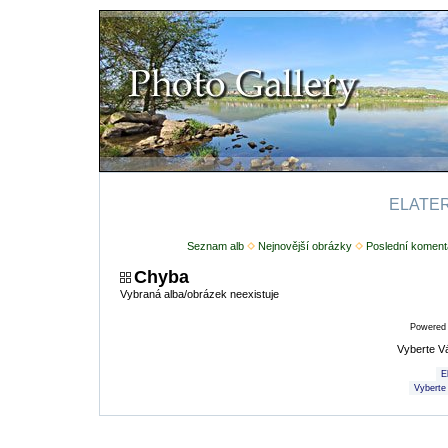
ELATERI
Seznam alb
Nejnovější obrázky
Poslední koment
Chyba
Vybraná alba/obrázek neexistuje
Powered
Vyberte V