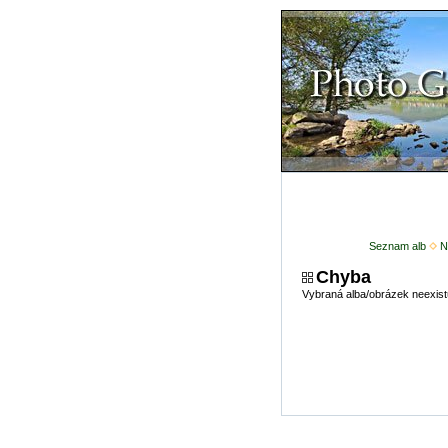
Seznam alb
N
Chyba
Vybraná alba/obrázek neexist