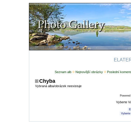
ELATERI
Seznam alb
Nejnovější obrázky
Poslední koment
Chyba
Vybraná alba/obrázek neexistuje
Powered
Vyberte V