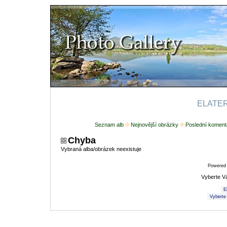
ELATERI
Seznam alb
Nejnovější obrázky
Poslední koment
Chyba
Vybraná alba/obrázek neexistuje
Powered
Vyberte V