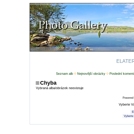
ELATERI
Seznam alb
Nejnovější obrázky
Poslední koment
Chyba
Vybraná alba/obrázek neexistuje
Powered
Vyberte V