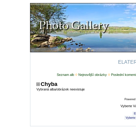
ELATERI
Seznam alb
Nejnovější obrázky
Poslední koment
Chyba
Vybraná alba/obrázek neexistuje
Powered
Vyberte V