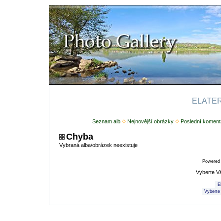
ELATERI
Seznam alb
Nejnovější obrázky
Poslední koment
Chyba
Vybraná alba/obrázek neexistuje
Powered
Vyberte V