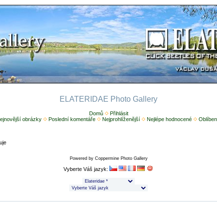
ELATERIDAE Photo Gallery
Domů
Přihlásit
ejnovější obrázky
Poslední komentáře
Nejprohlíženější
Nejlépe hodnocené
Oblíben
uje
Powered by
Coppermine Photo Gallery
Vyberte Váš jazyk: