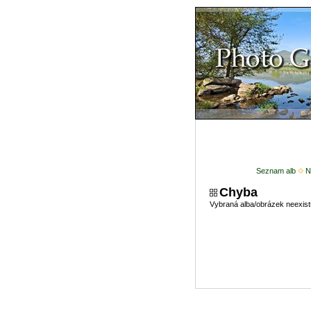
Seznam alb
N
Chyba
Vybraná alba/obrázek neexist