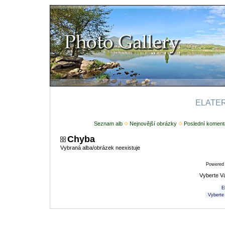
ELATERI
Seznam alb
Nejnovější obrázky
Poslední koment
Chyba
Vybraná alba/obrázek neexistuje
Powered
Vyberte V