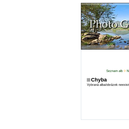
Seznam alb
N
Chyba
Vybraná alba/obrázek neexist