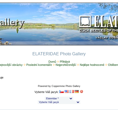
ELATERIDAE Photo Gallery
Domů
Přihlásit
ejnovější obrázky
Poslední komentáře
Nejprohlíženější
Nejlépe hodnocené
Oblíben
uje
Powered by
Coppermine Photo Gallery
Vyberte Váš jazyk: