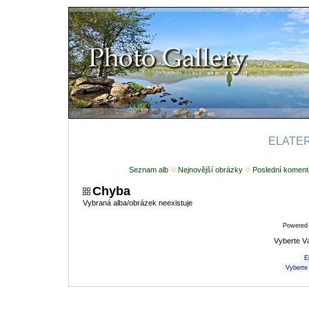
ELATERI
Seznam alb
Nejnovější obrázky
Poslední koment
Chyba
Vybraná alba/obrázek neexistuje
Powered
Vyberte V