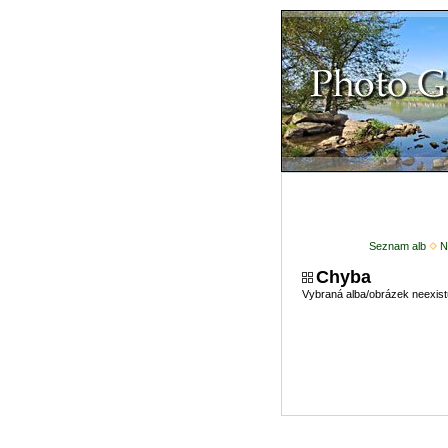
Seznam alb
N
Chyba
Vybraná alba/obrázek neexist