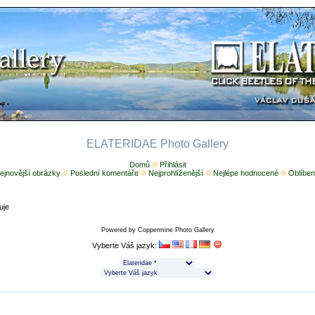
ELATERIDAE Photo Gallery
Domů
Přihlásit
ejnovější obrázky
Poslední komentáře
Nejprohlíženější
Nejlépe hodnocené
Oblíben
uje
Powered by
Coppermine Photo Gallery
Vyberte Váš jazyk: