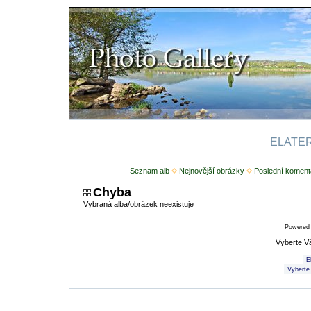
ELATERI
Seznam alb
Nejnovější obrázky
Poslední koment
Chyba
Vybraná alba/obrázek neexistuje
Powered
Vyberte V