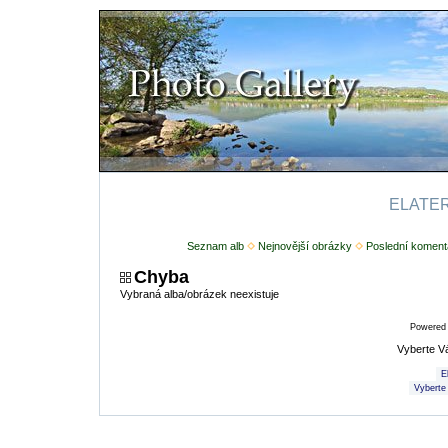
ELATERI
Seznam alb
Nejnovější obrázky
Poslední koment
Chyba
Vybraná alba/obrázek neexistuje
Powered
Vyberte V