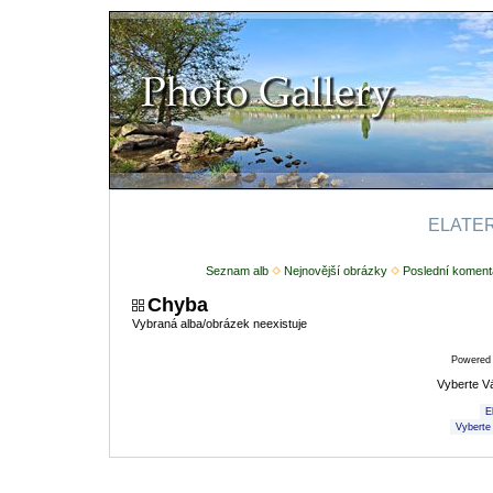
ELATERI
Seznam alb
Nejnovější obrázky
Poslední koment
Chyba
Vybraná alba/obrázek neexistuje
Powered
Vyberte V