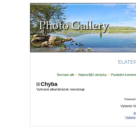
ELATERI
Seznam alb
Nejnovější obrázky
Poslední koment
Chyba
Vybraná alba/obrázek neexistuje
Powered
Vyberte V