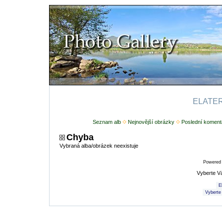
ELATERI
Seznam alb
Nejnovější obrázky
Poslední koment
Chyba
Vybraná alba/obrázek neexistuje
Powered
Vyberte V